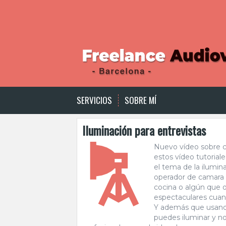
S
k
i
p
t
o
c
o
n
t
SERVICIOS
SOBRE MÍ
e
n
Iluminación para entrevistas
t
Nuevo vídeo sobre c
estos vídeo tutorial
el tema de la ilumi
operador de camara 
cocina o algún que o
espectaculares cuan
Y además que usando
puedes iluminar y n