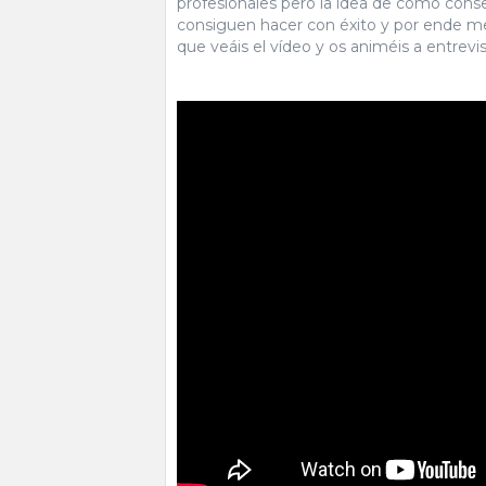
profesionales pero la idea de como conse
consiguen hacer con éxito y por ende mej
que veáis el vídeo y os animéis a entrevi