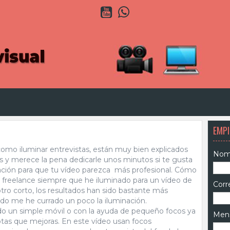
Y
W
o
h
u
a
t
t
u
s
b
A
e
p
p
EMPI
omo iluminar entrevistas, están muy bien explicados
Nom
es y merece la pena dedicarle unos minutos si te gusta
nación para que tu vídeo parezca más profesional. Cómo
freelance siempre que he iluminado para un vídeo de
Corr
tro corto, los resultados han sido bastante más
do me he currado un poco la iluminación.
 un simple móvil o con la ayuda de pequeño focos ya
Men
otas que mejoras. En este vídeo usan focos