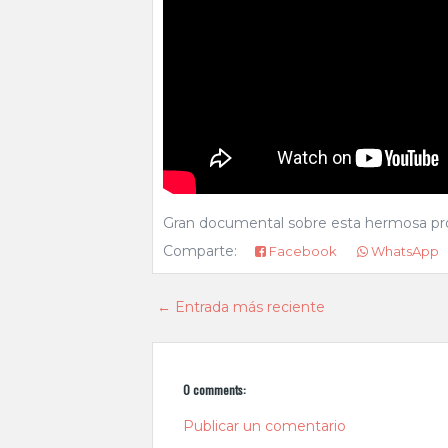
Gran documental sobre esta hermosa profe
Comparte:
Facebook
WhatsApp
← Entrada más reciente
0 comments:
Publicar un comentario