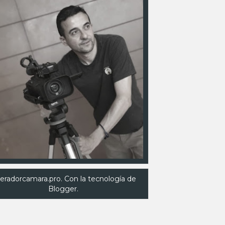
eradorcamara.pro. Con la tecnología de
Blogger
.