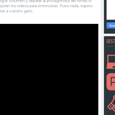
guir volumen y separar al protagonista del fondo lo
oran los vídeos para entrevistas. Pues nada, espero
star a vuestro gato.
DES