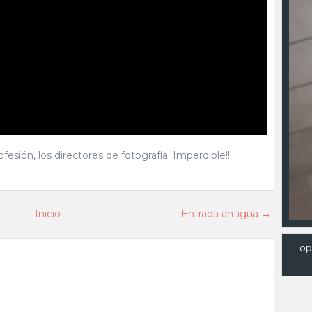
sión, los directores de fotografía. Imperdible!!
Inicio
Entrada antigua →
op