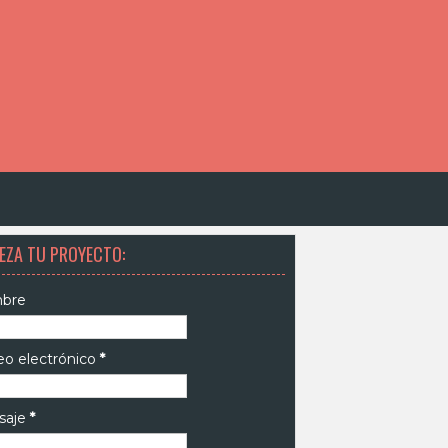
EZA TU PROYECTO:
bre
eo electrónico
*
saje
*