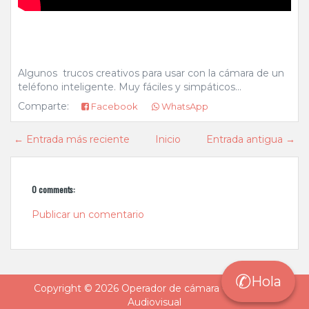
Algunos trucos creativos para usar con la cámara de un
teléfono inteligente. Muy fáciles y simpáticos...
Comparte:
Facebook
WhatsApp
← Entrada más reciente
Inicio
Entrada antigua →
0 comments:
Publicar un comentario
✆
Hola
Copyright ©
2026
Operador de cámara - Freelance
Audiovisual