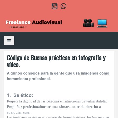
S
Y
W
k
o
h
u
a
i
t
t
p
u
s
b
A
t
e
p
o
p
c
o
n
t
Código de Buenas prácticas en fotografía y
e
n
vídeo.
t
Algunos consejos para la gente que usa imágenes como
herramienta profesional.
1. Se ético:
Respeta la dignidad de las personas en situaciones de vulnerabilidad.
Empuñar profesionalmente una cámara no te da derecho a
cualquier cosa.
Las imágenes se tienen que captar de forma legitima. Infórmate bien