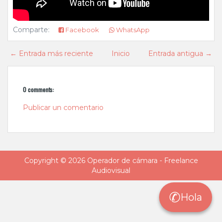
Comparte:
Facebook
WhatsApp
← Entrada más reciente
Inicio
Entrada antigua →
0 comments:
Publicar un comentario
Copyright ©
2026
Operador de cámara - Freelance
Audiovisual
✆
Hola