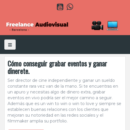
S
Y
W
k
o
h
u
a
i
t
t
p
u
s
b
A
t
e
p
o
p
c
o
n
t
Cómo conseguir grabar eventos y ganar
e
n
dinerete.
t
Ser director de cine independiente y ganar un sueldo
constante rara vez van de la mano. Si te encuentras en
un apuro y necesitas algo de dinero extra, grabar
eventos en vivo podría ser el mejor camino a seguir.
Además que es un win to win o win to love y siempre se
establecen buenas relaciones con los clientes que
mejoran su notoriedad en las redes sociales y el
filmmaker amplia su portfolio.