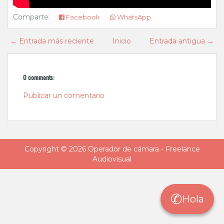
Comparte:
Facebook
WhatsApp
← Entrada más reciente
Inicio
Entrada antigua →
0 comments:
Publicar un comentario
Copyright ©
2026
Operador de cámara - Freelance
Audiovisual
✆
Hola