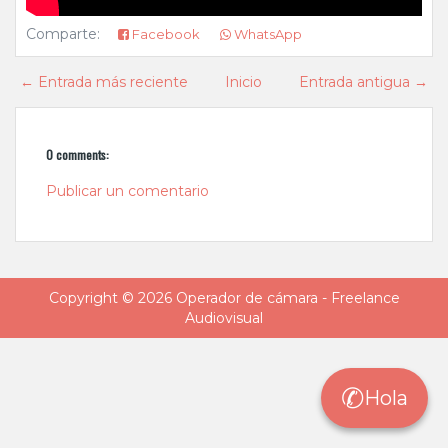
Comparte:
Facebook
WhatsApp
← Entrada más reciente
Inicio
Entrada antigua →
0 comments:
Publicar un comentario
Copyright ©
2026
Operador de cámara - Freelance
Audiovisual
✆
Hola