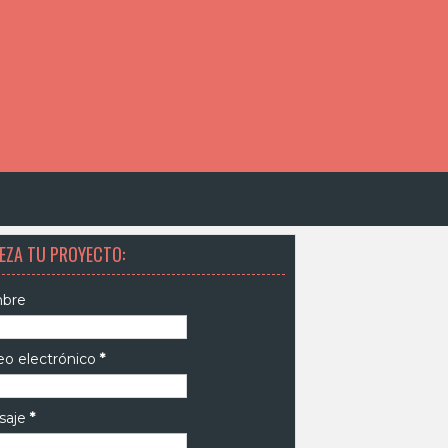
EZA TU PROYECTO:
bre
eo electrónico
*
saje
*