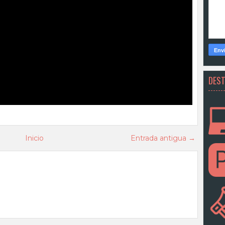
DES
Inicio
Entrada antigua →