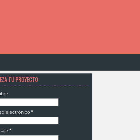
EZA TU PROYECTO:
bre
eo electrónico
*
saje
*