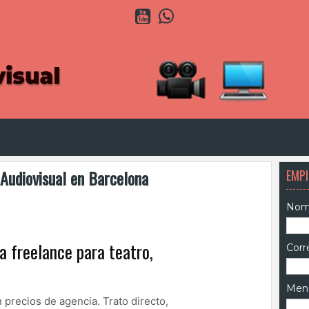
Y
W
o
h
u
a
t
t
u
s
b
A
e
p
p
Audiovisual en Barcelona
EMPI
Nom
 freelance para teatro,
Corr
s
Men
 precios de agencia. Trato directo,