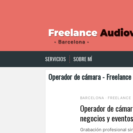
S
k
i
p
t
o
c
o
n
t
SERVICIOS
SOBRE MÍ
e
n
Operador de cámara - Freelance 
t
BARCELONA · FREELANCE
Operador de cámara
negocios y evento
Grabación profesional sin