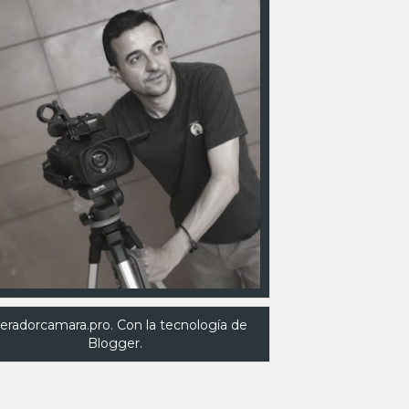
eradorcamara.pro. Con la tecnología de
Blogger
.