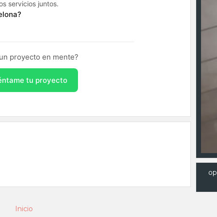
s servicios juntos.
elona?
un proyecto en mente?
ntame tu proyecto
op
Inicio